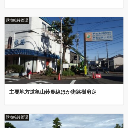
緑地維持管理
主要地方道亀山鈴鹿線ほか街路樹剪定
緑地維持管理