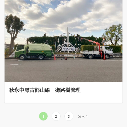
秋永中瀬古郡山線 街路樹管理
投
1
2
3
次へ
稿