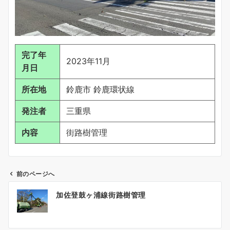
完了年
2023年11月
月日
所在地
鈴鹿市 鈴鹿環状線
発注者
三重県
内容
街路樹管理
前のページへ
投
加佐登鼓ヶ浦線街路樹管理
稿
ナ
ビ