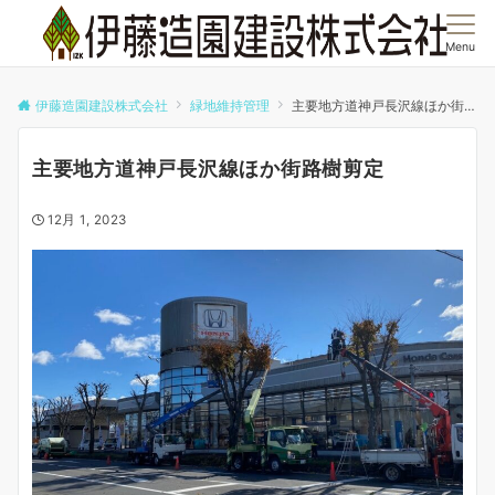
Menu
伊藤造園建設株式会社
緑地維持管理
主要地方道神戸長沢線ほか街路樹剪定
主要地方道神戸長沢線ほか街路樹剪定
12月 1, 2023