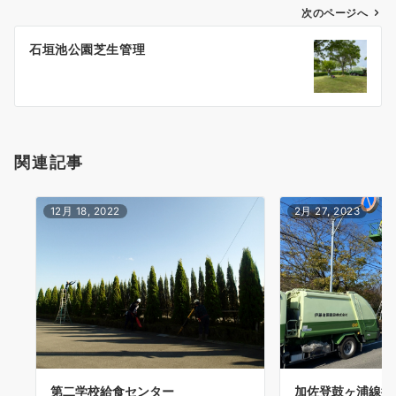
ゲ
次のページへ
ー
石垣池公園芝生管理
シ
ョ
ン
関連記事
12月 18, 2022
2月 27, 2023
第二学校給食センター
加佐登鼓ヶ浦線街