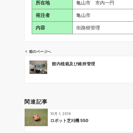
所在地
亀山市 市内一円
発注者
亀山市
内容
街路樹管理
前のページへ
投
館内植栽及び維持管理
稿
ナ
ビ
ゲ
ー
関連記事
シ
ョ
10月 1, 2019
ン
ロボット芝刈機 550