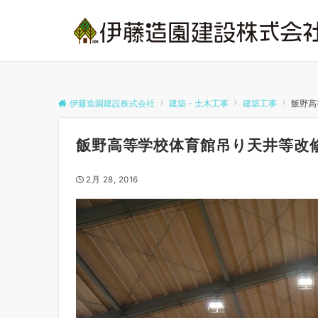
伊藤造園建設株式会社
建築・土木工事
建築工事
飯野高
飯野高等学校体育館吊り天井等改
2月 28, 2016