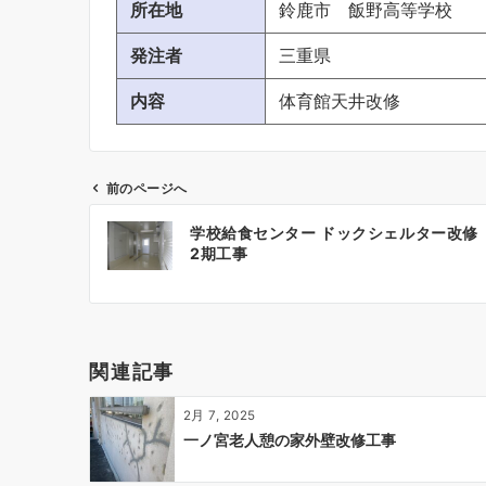
所在地
鈴鹿市 飯野高等学校
発注者
三重県
内容
体育館天井改修
前のページへ
投
学校給食センター ドックシェルター改修
稿
2期工事
ナ
ビ
ゲ
ー
関連記事
シ
ョ
2月 7, 2025
ン
一ノ宮老人憩の家外壁改修工事