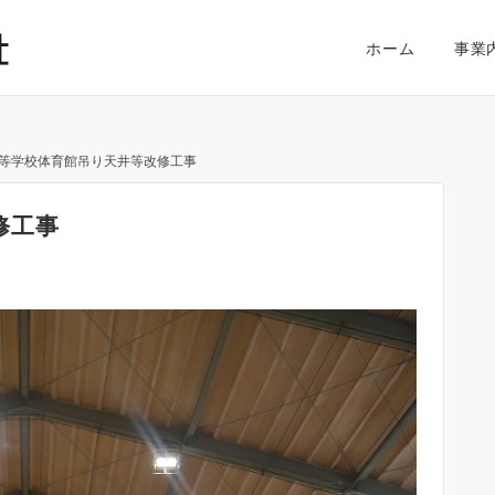
ホーム
事業
等学校体育館吊り天井等改修工事
修工事