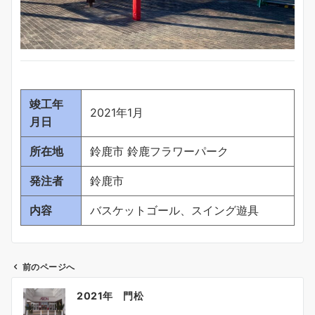
竣工年
2021年1月
月日
所在地
鈴鹿市 鈴鹿フラワーパーク
発注者
鈴鹿市
内容
バスケットゴール、スイング遊具
前のページへ
投
2021年 門松
稿