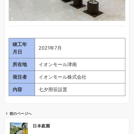
竣工年
2021年7月
月日
所在地
イオンモール津南
発注者
イオンモール株式会社
内容
七夕用笹設置
前のページへ
投
日本庭園
稿